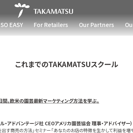
SO EASY
For Retailers
Our Partners
Our
これまでのTAKAMATSUスクール
２日間。欧米の園芸最新マーケティング方法を学ぶ。
ラル・アドバンテージ社 CEOアメリカ園芸協会 理事・アドバイザー）
を出す商売の方法」セミナー「あなたのお店の特徴を生かして利益を増