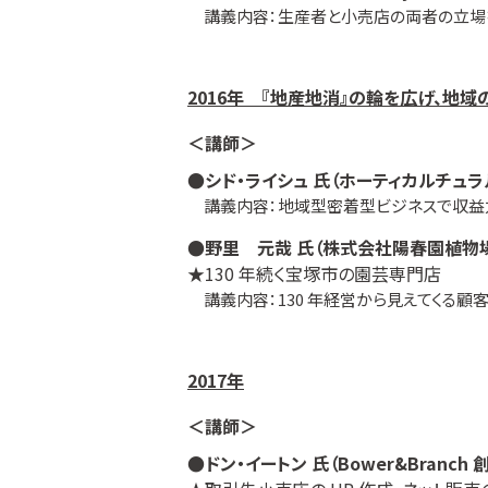
講義内容：生産者と小売店の両者の立場を
2016年 『地産地消』の輪を広げ、地
＜講師＞
●シド・ライシュ 氏（ホーティカルチュラ
講義内容：地域型密着型ビジネスで収益
●野里 元哉 氏（株式会社陽春園植物
★130 年続く宝塚市の園芸専門店
講義内容：130 年経営から見えてくる顧
2017年
＜講師＞
●ドン・イートン 氏（Bower&Branch 