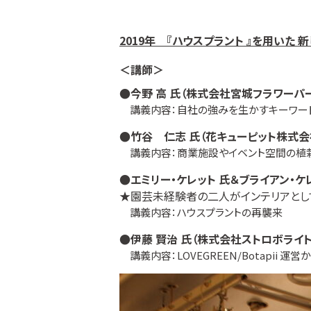
2019年 『ハウスプラント 』を用いた
＜講師＞
●今野 高 氏（株式会社宮城フラワーパ
講義内容：自社の強みを生かすキーワード !
●
竹谷 仁志 氏
（花キューピット株式会
講義内容：商業施設やイベント空間の植
●
エミリー・ケレット
氏＆ブライアン・ケレ
★園芸未経験者の二人がインテリアとし
講義内容：ハウスプラントの再襲来
●
伊藤 賢治 氏
（株式会社ストロボライトB
講義内容：LOVEGREEN/Botapii 