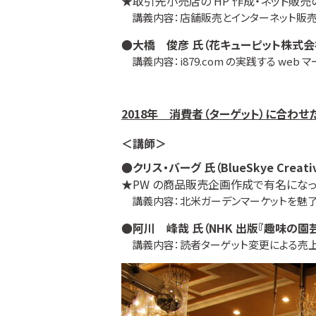
★取引先小売店の HP 作成・ネット販
講義内容：店舗販売とインターネット販売
●大橋 俊彦 氏（花キューピット株式会
講義内容：i879.com の実践する web
2018年 消費者（ターゲット）に合わ
＜講師＞
●クリス・バーグ 氏（BlueSkye Creati
★PW の商品販売企画作成で有名にな
講義内容：北米ガーデンマーケットを魅了した
●阿川 峰哉 氏（NHK 出版『趣味の園
講義内容：読者ターゲット変更による売上