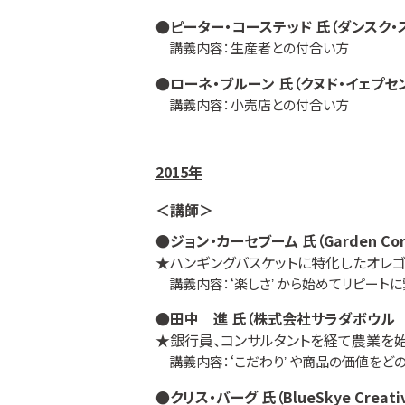
●ピーター・コーステッド 氏（ダンスク・
講義内容：生産者との付合い方
●ローネ・ブルーン 氏（クヌド・イェプセ
講義内容：小売店との付合い方
2015年
＜講師＞
●ジョン・カーセブーム 氏（Garden Co
★ハンギングバスケットに特化したオレ
講義内容：ʻ楽しさʼ から始めてリピート
●田中 進 氏（株式会社サラダボウル
★銀行員、コンサルタントを経て農業を始
講義内容：ʻこだわりʼ や商品の価値をど
●クリス・バーグ 氏（BlueSkye Creati