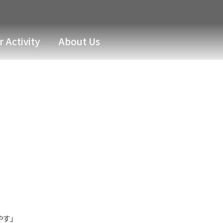
 Activity
About Us
やす」