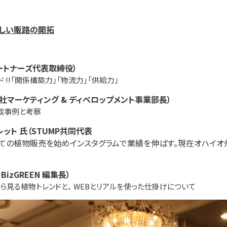
 新しい販路の開拓
ートナーズ代表取締役）
!「関係構築力」「物流力」「供給力」
社マーケティング & ディベロップメント事業部長）
栽事例と考察
ット 氏（STUMP共同代表
ての植物販売を始めインスタグラムで業績を伸ばす。現在オハイオ
izGREEN 編集長）
運営から見る植物トレンドと、 WEBとリアルを使った仕掛けについて