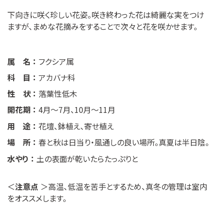
下向きに咲く珍しい花姿。咲き終わった花は綺麗な実をつけ
ますが、まめな花摘みをすることで次々と花を咲かせます。
属 名 ：
フクシア属
科 目 ：
アカバナ科
性 状 ：
落葉性低木
開花期 ：
4月〜7月、10月〜11月
用 途 ：
花壇、鉢植え、寄せ植え
場 所 ：
春と秋は日当り・風通しの良い場所。真夏は半日陰。
水やり ：
土の表面が乾いたらたっぷりと
＜
注意点
＞高温、低温を苦手とするため、真冬の管理は室内
をオススメします。