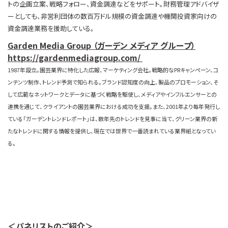
トの企画立案、戦略フォロー、資金調達などをサポート。財務管理アドバイザ
ーとしても、非営利団体の数百万ドル規模の資金調達や機関投資家向けの
資金調達業務を援助している。
Garden Media Group （ガーデン メディア グループ）
https://gardenmediagroup.com/
1987年設立。園芸業界に特化した広報、マーケティング会社。戦略的なPRキャンペーン、コ
ンテンツ制作、トレンド予測で知られる。ブランド認知度の向上、製品のプロモーション、そ
して広範なネットワークとデータに基づく戦略を駆使し、メディアやインフルエンサーとの
連携を通じて、クライアントの園芸業界における成功を支援。また、2001年より毎年発行し
ている「ガーデントレンドレポート」は、数年先のトレンドを見事に当て、グリーン業界の新
たなトレンドに関する情報を提供し、現在では世界で一番読まれている業界紙となってい
る。
＜パネリストのご紹介＞