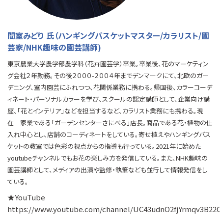
間室みどり 氏（ハンギングバスケットマスター/カラリスト/園
芸家/NHK趣味の園芸講師)
東京農業大学農学部農学科（花卉園芸学）卒業。卒業後、花のマーケティン
グ会社２年勤務。その後２０００-２００４年までデンマークにて、北欧のガー
デニング、室内園芸にふれつつ、花関係業務に携わる。帰国後、カラーコーデ
ィネート・パーソナルカラーを学び、スクールの認定講師として、企業向け講
座、「花とインテリア」などを担当するなど、カラリスト業務にも携わる。現
在 家業である「ガーデンセンターさにべる」店長。商品である花・植物の仕
入れ中心とし、店舗のコーディネートをしている。寄せ植えやハンギングバス
ケットの教室では色彩の視点からの指導も行っている。2021年に始めた
youtubeチャンネルでもお花の楽しみ方を発信している。また、NHK趣味の
園芸講師として、メディアの出演や監修・執筆なども並行して情報発信をし
ている。
★YouTube
https://www.youtube.com/channel/UC43udnO2fjYrmqv3B22