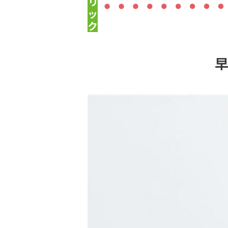
リ
ッ
ク
早