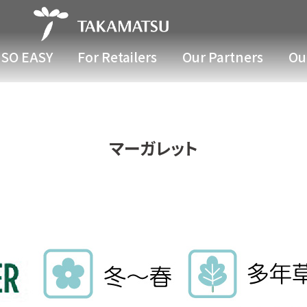
SO EASY
For Retailers
Our Partners
Our
マーガレット