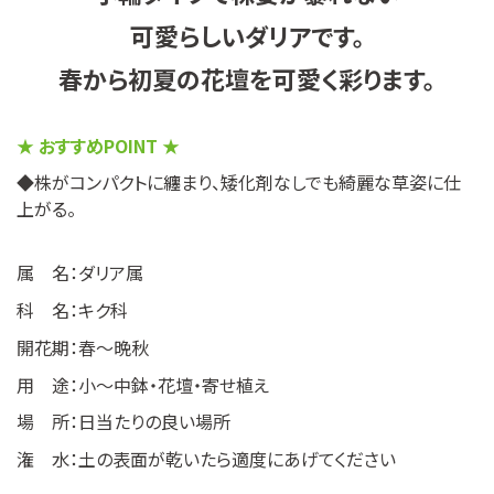
可愛らしいダリアです。
春から初夏の花壇を可愛く彩ります。
★
おすすめPOINT
★
◆株がコンパクトに纏まり、矮化剤なしでも綺麗な草姿に仕
上がる。
属 名：ダリア属
科 名：キク科
開花期：春〜晩秋
用 途：小〜中鉢・花壇・寄せ植え
場 所：日当たりの良い場所
潅 水：土の表面が乾いたら適度にあげてください