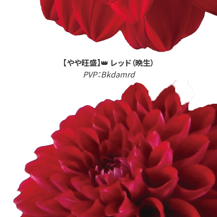
【やや旺盛】
👑
レッド（晩生）
PVP：Bkdamrd